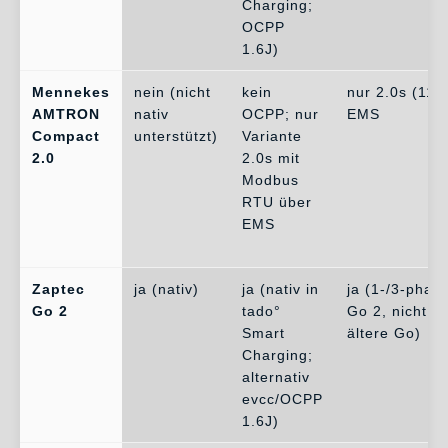
Charging;
OCPP
1.6J)
Mennekes
nein (nicht
kein
nur 2.0s (11 
AMTRON
nativ
OCPP; nur
EMS
Compact
unterstützt)
Variante
2.0
2.0s mit
Modbus
RTU über
EMS
Zaptec
ja (nativ)
ja (nativ in
ja (1-/3-phasi
Go 2
tado°
Go 2, nicht di
Smart
ältere Go)
Charging;
alternativ
evcc/OCPP
1.6J)