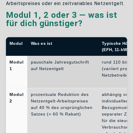
Arbeitspreises oder ein zeitvariables Netzentgelt.
Modul 1, 2 oder 3 — was ist
für dich günstiger?
Modul
Was es ist
Typische Höhe
(EFH, 11-kW-W
Modul
pauschale Jahresgutschrift
rund 110 bis 
1
auf Netzentgelt
(variiert pro
Netzbetreiber)
Modul
prozentuale Reduktion des
abhängig vom
2
Netzentgelt-Arbeitspreises
individuellen
auf 40 % des ursprünglichen
Bezugsmuster
Satzes (= 60 % Rabatt)
separater Zäh
für die steuer
Verbrauchsein