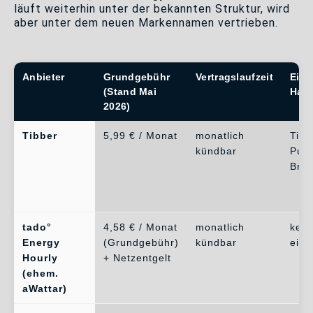
läuft weiterhin unter der bekannten Struktur, wird
aber unter dem neuen Markennamen vertrieben.
Anbieter
Grundgebühr
Vertragslaufzeit
Eige
(Stand Mai
Har
2026)
Tibber
5,99 € / Monat
monatlich
Tibb
kündbar
Puls
Brid
tado°
4,58 € / Monat
monatlich
kein
Energy
(Grundgebühr)
kündbar
eige
Hourly
+ Netzentgelt
(ehem.
aWattar)