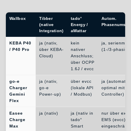
Wallbox
Tibber
tado°
Autom.
(native
Energy /
Phasenumsch
Integration)
aWattar
KEBA P40
ja (nativ,
kein
ja, serienmäß
/ P40 Pro
über KEBA-
nativer
(1-/3-phasig)
Cloud)
Anschluss;
über OCPP
1.6J / evcc
go-e
ja (nativ,
über evcc
ja (automatis
Charger
go-e
(lokale API
optimal mit g
Gemini
Power-up)
/ Modbus)
Controller)
Flex
Easee
ja (nativ)
ja (nativ in
nur über exte
Charge
tado°
EMS (evcc),
Max
Smart
eingeschränk