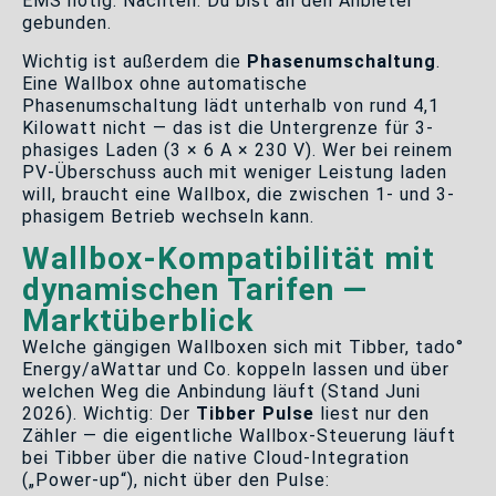
EMS nötig. Nachteil: Du bist an den Anbieter
gebunden.
Wichtig ist außerdem die
Phasenumschaltung
.
Eine Wallbox ohne automatische
Phasenumschaltung lädt unterhalb von rund 4,1
Kilowatt nicht — das ist die Untergrenze für 3-
phasiges Laden (3 × 6 A × 230 V). Wer bei reinem
PV-Überschuss auch mit weniger Leistung laden
will, braucht eine Wallbox, die zwischen 1- und 3-
phasigem Betrieb wechseln kann.
Wallbox-Kompatibilität mit
dynamischen Tarifen —
Marktüberblick
Welche gängigen Wallboxen sich mit Tibber, tado°
Energy/aWattar und Co. koppeln lassen und über
welchen Weg die Anbindung läuft (Stand Juni
2026). Wichtig: Der
Tibber Pulse
liest nur den
Zähler — die eigentliche Wallbox-Steuerung läuft
bei Tibber über die native Cloud-Integration
(„Power-up“), nicht über den Pulse: