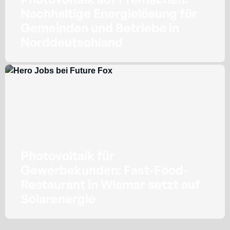
Nachhaltige Energielösung für
Gemeinden und Betriebe in
Norddeutschland
Photovoltaik für
Gewerbekunden: Fast-Food-
Restaurant in Wismar setzt auf
Solarenergie