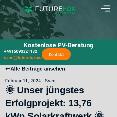
Kostenlose PV-Beratung
+4916090321182
Kontakt
sven@futurefox.eu
Alle Beiträge ansehen
Februar 11, 2024
Sven
🌞 Unser jüngstes
Erfolgprojekt: 13,76
kWp Solarkraftwerk 🌞