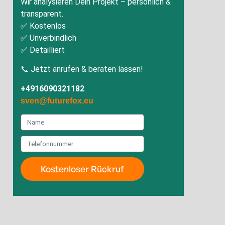
Wir analysieren Dein Projekt – persönlich &
transparent.
✅ Kostenlos
✅ Unverbindlich
✅ Detailliert
📞 Jetzt anrufen & beraten lassen!
+4916090321182
sven@futurefox.eu
Kostenloser Rückruf